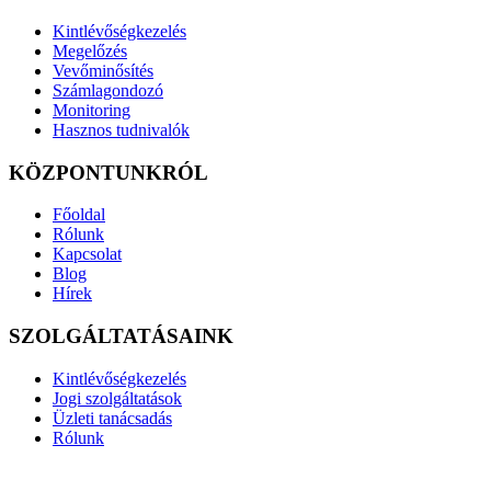
Kintlévőségkezelés
Megelőzés
Vevőminősítés
Számlagondozó
Monitoring
Hasznos tudnivalók
KÖZPONTUNKRÓL
Főoldal
Rólunk
Kapcsolat
Blog
Hírek
SZOLGÁLTATÁSAINK
Kintlévőségkezelés
Jogi szolgáltatások
Üzleti tanácsadás
Rólunk