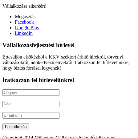
Vállalkozása sikeréért!
Megosztás
Facebook
Google Plus
LinkedIn
Vállalkozásfejlesztési hírlevél
Értesüljön elsőkézből a KKV szektort érintő hírekről, törvényi
változásokról, adókedvezményekről. Íratkozzon fel hírlevelünkre,
hogy biztos forrásai legyenek!
Íratkozzon fel hírlevelünkre!
Copyright 2014 Millenium Vállalkozásfejlesztési Központ