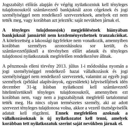
Jogszabályi előírás alapján év végéig nyilatkozniuk kell tényleges
tulajdonosukról számlavezető bankjuknál azon cégeknek és jogi
személyiséggel nem rendelkező szervezeteknek, amelyek ezt nem
tették meg, vagy korábban azt jelezték: saját nevükben járnak el.
A tényleges tulajdonos(ok) megjelölésének hiányában
bankjuknál januártól nem kezdeményezhetnek tranzakciókat.
A kötelezettség a lakossági ügyfelekre nem vonatkozik, amennyiben
korábban személyes azonosításukra sor került, és
számlavezetőjüknél a törvényben előírt adataik és tényleges
tulajdonosi nyilatkozataik megfelelően rendelkezésre állnak.
A pénzmosás elleni törvény 2013. július 1-i módosítása nyomán a
jogi személyiséggel rendelkező hazai vállalkozások és jogi
személyiséggel nem rendelkező szervezetek, valamint az egyéb jogi
személyek (például alapítványok, egyesületek) képviselőjének idén
december 31-ig írásban nyilatkozni kell számlavezető
hitelintézetüknél tényleges tulajdonosukról, amennyiben ezt
korábban nem, vagy nem a jogszabálynak megfelelő tartalommal
tették meg. Ha nincs olyan természetes személy, aki az adott
szervezet tényleges tulajdonosa volna, akkor a vezető tisztségviselők
adatait kell rögzíteni.
Ennek megfelelően azoknak a
vállalkozásoknak is új nyilatkozatot kell tenni, amelyek
korábban tett nyilatkozatuk szerint saját nevükben járnak el.