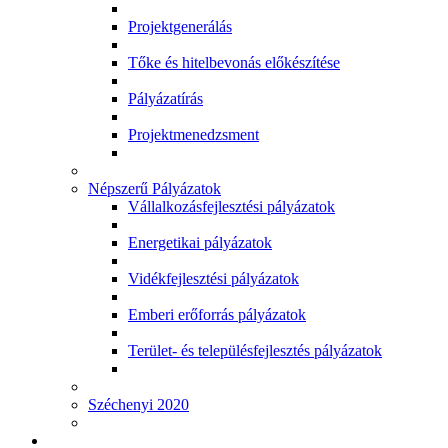
Projektgenerálás
Tőke és hitelbevonás előkészítése
Pályázatírás
Projektmenedzsment
Népszerű Pályázatok
Vállalkozásfejlesztési pályázatok
Energetikai pályázatok
Vidékfejlesztési pályázatok
Emberi erőforrás pályázatok
Terület- és településfejlesztés pályázatok
Széchenyi 2020