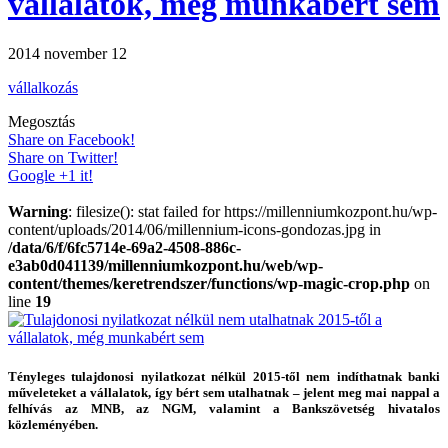
vállalatok, még munkabért sem
2014 november 12
vállalkozás
Megosztás
Share on Facebook!
Share on Twitter!
Google +1 it!
Warning
: filesize(): stat failed for https://millenniumkozpont.hu/wp-
content/uploads/2014/06/millennium-icons-gondozas.jpg in
/data/6/f/6fc5714e-69a2-4508-886c-
e3ab0d041139/millenniumkozpont.hu/web/wp-
content/themes/keretrendszer/functions/wp-magic-crop.php
on
line
19
Tényleges tulajdonosi nyilatkozat nélkül 2015-től nem indíthatnak banki
műveleteket a vállalatok, így bért sem utalhatnak – jelent meg mai nappal a
felhívás az MNB, az NGM, valamint a Bankszövetség hivatalos
közleményében.