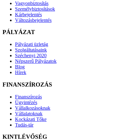
Vagyonbiztosítás
Személybiztosítások
Kárbejelentés
Változásbejelentés
PÁLYÁZAT
Pályázati üzletág
Szolgáltatásaink
Széchenyi 2020
Népszerű Pályázatok
Blog
Hírek
FINANSZÍROZÁS
Finanszírozás
Ügyintézés
Vállalkozásoknak
Vállalatoknak
Kockázati Tőke
Tudás-tár
KINTLÉVŐSÉG