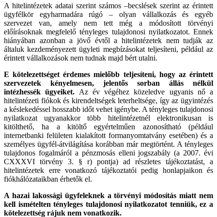
A hitelintézetek adatai szerint számos –becslések szerint az érintett
ügyfélkör egyharmadára rúgó – olyan vállalkozás és egyéb
szervezet van, amely nem tett még a módosított törvényi
előírásoknak megfelelő tényleges tulajdonosi nyilatkozatot. Ennek
hiányában azonban a jövő évtől a hitelintézetek nem tudják az
általuk kezdeményezett ügyleti megbízásokat teljesíteni, például az
érintett vállalkozások nem tudnak majd bért utalni.
E kötelezettséget érdemes mielőbb teljesíteni, hogy az érintett
szervezetek kényelmesen, jelentős sorban állás nélkül
intézhessék ügyeiket.
Az év végéhez közeledve ugyanis nő a
hitelintézeti fiókok és kirendeltségek leterheltsége, így az ügyintézés
a késlekedéssel hosszabb időt vehet igénybe. A tényleges tulajdonosi
nyilatkozat ugyanakkor több hitelintézetnél elektronikusan is
kitölthető, ha a kitöltő egyértelműen azonosítható (például
internetbanki felületen kialakított formanyomtatvány esetében) és a
személyes ügyfél-átvilágítása korábban már megtörtént. A tényleges
tulajdonos fogalmáról a pénzmosás elleni jogszabály (a 2007. évi
CXXXVI törvény 3. § r) pontja) ad részletes tájékoztatást, a
hitelintézetek erre vonatkozó tájékoztatói pedig honlapjaikon és
fiókhálózataikban érhetők el.
A hazai lakossági ügyfeleknek a törvényi módosítás miatt nem
kell ismételten tényleges tulajdonosi nyilatkozatot tenniük, ez a
kötelezettség rájuk nem vonatkozik.