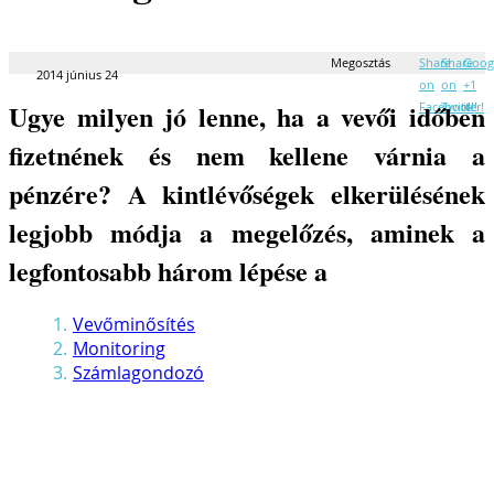
Megosztás
Share
Share
Goog
2014 június 24
on
on
+1
Ugye milyen jó lenne, ha a vevői időben
Facebook!
Twitter!
it!
fizetnének és nem kellene várnia a
pénzére? A kintlévőségek elkerülésének
legjobb módja a megelőzés, aminek a
legfontosabb három lépése a
Vevőminősítés
Monitoring
Számlagondozó