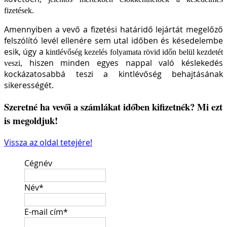
fizetések.
Amennyiben a vevő a fizetési határidő lejártát megelőző
felszólító levél ellenére sem utal időben és késedelembe
esik, úgy a
kintlévőség kezelés folyamata rövid időn belül kezdetét
hiszen minden egyes nappal való késlekedés
veszi,
kockázatosabbá teszi a kintlévőség behajtásának
sikerességét.
Szeretné ha vevői a számlákat időben kifizetnék? Mi ezt
is megoldjuk!
Vissza az oldal tetejére!
Cégnév
Név
*
E-mail cím
*