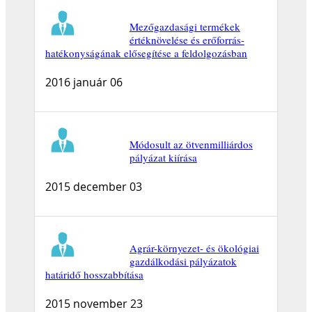
Mezőgazdasági termékek
értéknövelése és erőforrás-
hatékonyságának elősegítése a feldolgozásban
2016 január 06
Módosult az ötvenmilliárdos
pályázat kiírása
2015 december 03
Agrár-környezet- és ökológiai
gazdálkodási pályázatok
határidő hosszabbítása
2015 november 23