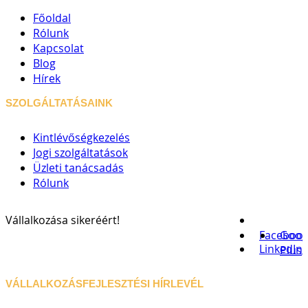
Főoldal
Rólunk
Kapcsolat
Blog
Hírek
SZOLGÁLTATÁSAINK
Kintlévőségkezelés
Jogi szolgáltatások
Üzleti tanácsadás
Rólunk
Vállalkozása sikeréért!
Faceboo
Goog
LinkedIn
Plus
VÁLLALKOZÁSFEJLESZTÉSI HÍRLEVÉL