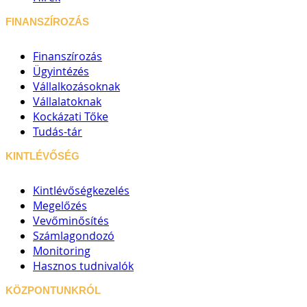
FINANSZÍROZÁS
Finanszírozás
Ügyintézés
Vállalkozásoknak
Vállalatoknak
Kockázati Tőke
Tudás-tár
KINTLÉVŐSÉG
Kintlévőségkezelés
Megelőzés
Vevőminősítés
Számlagondozó
Monitoring
Hasznos tudnivalók
KÖZPONTUNKRÓL