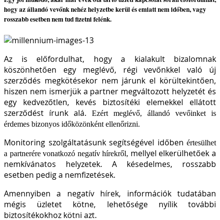
hogy az állandó vevőnk nehéz helyzetbe kerül és emiatt nem időben, vagy
rosszabb esetben nem tud fizetni felénk.
Az is előfordulhat, hogy a kialakult bizalomnak
köszönhetően egy meglévő, régi vevőnkkel való új
szerződés megkötésekor nem járunk el körültekintően,
hiszen nem ismerjük a partner megváltozott helyzetét és
egy kedvezőtlen, kevés biztosítéki elemekkel ellátott
szerződést írunk alá.
Ezért meglévő, állandó vevőinket is
érdemes bizonyos időközönként ellenőrizni.
Monitoring szolgáltatásunk segítségével időben
értesülhet
mellyel elkerülhetőek a
a partnerére vonatkozó negatív hírekről,
nemkívánatos helyzetek. A késedelmes, rosszabb
esetben pedig a nemfizetések.
Amennyiben a negatív hírek, információk tudatában
mégis üzletet kötne, lehetősége nyílik további
biztosítékokhoz kötni azt.