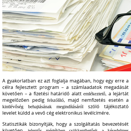
A gyakorlatban ez azt foglalja magában, hogy egy erre a
célra fejlesztett program – a számlaadatok megadását
követően – a fizetési határidő alatt
a lejártát
emlékeztető,
megelőzően pedig
majd nemfizetés esetén a
felszólító,
szóló tájékoztató
kintlévőség behajtásának megindításáról
levelet küldd a vevő cég elektronikus levélcímére.
Statisztikák bizonyítják, hogy a szolgáltatás bevezetését
követően,
jelentős mértékben csökkenthetőek a késedelmes