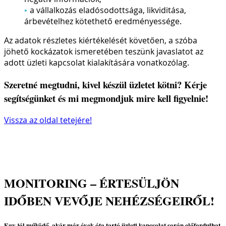
a vállalkozás eladósodottsága, likviditása,
árbevételhez kötethető eredményessége.
Az adatok részletes kiértékelését követően, a szóba
jöhető kockázatok ismeretében teszünk javaslatot az
adott üzleti kapcsolat kialakítására vonatkozólag.
Szeretné megtudni, kivel készül üzletet kötni? Kérje
segítségünket és mi megmondjuk mire kell figyelnie!
Vissza az oldal tetejére!
MONITORING – ÉRTESÜLJÖN
IDŐBEN VEVŐJE NEHÉZSÉGEIRŐL!
Egy jól működő, akár már évek óta tartó üzleti kapcsolat során előfordulhat,