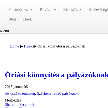
Finanszírozás
Pályázat
Biztosítás
Kintlévőség
“
Választ kell adn
Blog
Hírek
kérdéssel foglalk
Veronica Roth
Menu
Home
▶
Hírek
▶
Óriási könnyítés a pályázóknak
Óriási könnyítés a pályázókna
2015 január 06
biztosítékmentesség
,
Széchenyi 2020 pályázatok
Megosztás
Share on Facebook!