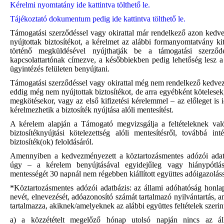
Kérelmi nyomtatány ide kattintva tölthető le.
Tájékoztató dokumentum pedig ide kattintva tölthető le.
Támogatási szerződéssel vagy okirattal már rendelkező azon kedv
nyújtottak biztosítékot, a kérelmet az alábbi formanyomtatvány kit
történő megküldésével nyújthatják be a támogatási szerződ
kapcsolattartónak címezve, a későbbiekben pedig lehetőség lesz a
ügyintézés felületen benyújtani.
Támogatási szerződéssel vagy okirattal még nem rendelkező kedve
eddig még nem nyújtottak biztosítékot, de arra egyébként kötelesek
megkötésekor, vagy az első kifizetési kérelemmel – az előleget is i
kérelmezhetik a biztosíték nyújtása alóli mentesítést.
A kérelem alapján a Támogató megvizsgálja a feltételeknek val
biztosítéknyújtási kötelezettség alóli mentesítésről, továbbá in
biztosíték(ok) feloldásáról.
Amennyiben a kedvezményezett a köztartozásmentes adózói adat
úgy – a kérelem benyújtásával egyidejűleg vagy hiánypótlás
mentességét 30 napnál nem régebben kiállított együttes adóigazolássa
*Köztartozásmentes adózói adatbázis: az állami adóhatóság honlap
nevét, elnevezését, adóazonosító számát tartalmazó nyilvántartás, 
tartalmazza, akiknek/amelyeknek az alábbi együttes feltételek szerin
a) a közzétételt megelőző hónap utolsó napján nincs az ál