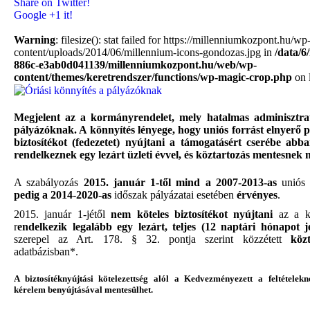
Share on Twitter!
Google +1 it!
Warning
: filesize(): stat failed for https://millenniumkozpont.hu/wp
content/uploads/2014/06/millennium-icons-gondozas.jpg in
/data/6
886c-e3ab0d041139/millenniumkozpont.hu/web/wp-
content/themes/keretrendszer/functions/wp-magic-crop.php
on 
Megjelent az a kormányrendelet, mely hatalmas adminisztratí
pályázóknak. A könnyítés lényege, hogy uniós forrást elnyerő 
biztosítékot (fedezetet) nyújtani a támogatásért cserébe ab
rendelkeznek egy lezárt üzleti évvel, és köztartozás mentesnek
A szabályozás
2015. január 1-től mind a 2007-2013-as
uniós f
pedig a 2014-2020-as
időszak pályázatai esetében
érvényes
.
2015. január 1-jétől
nem köteles biztosítékot nyújtani
az a ke
r
endelkezik legalább egy lezárt, teljes (12 naptári hónapot je
szerepel az Art. 178. § 32. pontja szerint közzétett
köz
adatbázisban*.
A biztosítéknyújtási kötelezettség alól a Kedvezményezett a feltételek
kérelem benyújtásával mentesülhet.