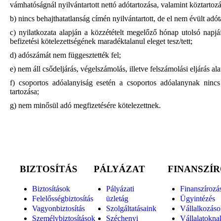
vámhatóságnál nyilvántartott nettó adótartozása, valamint köztartozá
b) nincs behajthatatlanság címén nyilvántartott, de el nem évült adót
c) nyilatkozata alapján a közzétételt megelőző hónap utolsó napjá
befizetési kötelezettségének maradéktalanul eleget tesz/tett;
d) adószámát nem függesztették fel;
e) nem áll csődeljárás, végelszámolás, illetve felszámolási eljárás alat
f) csoportos adóalanyiság esetén a csoportos adóalanynak nincs
tartozása;
g) nem minősül adó megfizetésére kötelezettnek.
BIZTOSÍTÁS
PÁLYÁZAT
FINANSZÍ
Biztosítások
Pályázati
Finanszírozá
Felelősségbiztosítás
üzletág
Ügyintézés
Vagyonbiztosítás
Szolgáltatásaink
Vállalkozás
Személybiztosítások
Széchenyi
Vállalatokna