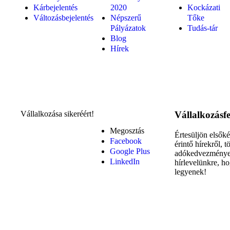
Kárbejelentés
2020
Kockázati
Változásbejelentés
Népszerű
Tőke
Pályázatok
Tudás-tár
Blog
Hírek
Vállalkozása sikeréért!
Vállalkozásfej
Megosztás
Értesüljön elsők
Facebook
érintő hírekről, 
Google Plus
adókedvezmények
LinkedIn
hírlevelünkre, ho
legyenek!