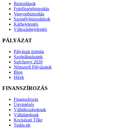
Biztosítások
Felelősségbiztosítás
Vagyonbiztosítás
Személybiztosítások
Kárbejelentés
Változásbejelentés
PÁLYÁZAT
Pályázati üzletág
Szolgáltatásaink
Széchenyi 2020
Népszerű Pályázatok
Blog
Hírek
FINANSZÍROZÁS
Finanszírozás
Ügyintézés
Vállalkozásoknak
Vállalatoknak
Kockázati Tőke
Tudás-tár