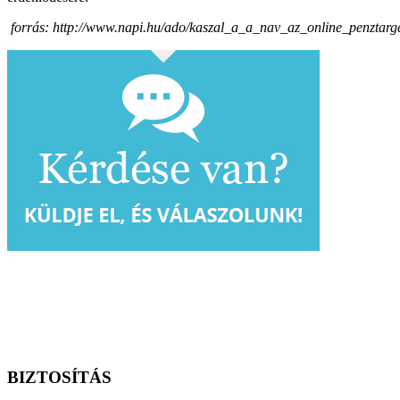
forrás: http://www.napi.hu/ado/kaszal_a_a_nav_az_online_penztarg
BIZTOSÍTÁS