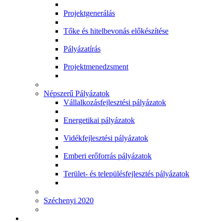
Projektgenerálás
Tőke és hitelbevonás előkészítése
Pályázatírás
Projektmenedzsment
Népszerű Pályázatok
Vállalkozásfejlesztési pályázatok
Energetikai pályázatok
Vidékfejlesztési pályázatok
Emberi erőforrás pályázatok
Terület- és településfejlesztés pályázatok
Széchenyi 2020