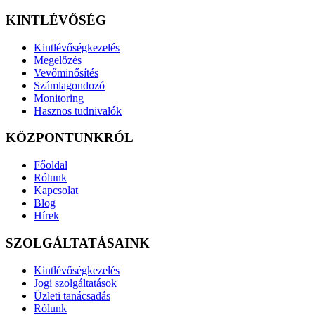
KINTLÉVŐSÉG
Kintlévőségkezelés
Megelőzés
Vevőminősítés
Számlagondozó
Monitoring
Hasznos tudnivalók
KÖZPONTUNKRÓL
Főoldal
Rólunk
Kapcsolat
Blog
Hírek
SZOLGÁLTATÁSAINK
Kintlévőségkezelés
Jogi szolgáltatások
Üzleti tanácsadás
Rólunk