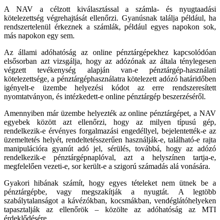
A NAV a célzott kiválasztással a számla- és nyugtaadási
kötelezettség végrehajtását ellenőrzi. Gyanúsnak találja például, ha
rendszertelenül érkeznek a számlák, például egyes napokon sok,
más napokon egy sem.
Az állami adóhatóság az online pénztárgépekhez kapcsolódóan
elsősorban azt vizsgálja, hogy az adózónak az általa ténylegesen
végzett tevékenység alapján van-e pénztárgép-használati
kötelezettsége, a pénztárgéphasználatra kötelezett adózó határidőben
igényelt-e üzembe helyezési kódot az erre rendszeresített
nyomtatványon, és intézkedett-e online pénztárgép beszerzéséről.
Amennyiben már üzembe helyezték az online pénztárgépet, a NAV
egyebek között azt ellenőrzi, hogy az milyen típusú gép,
rendelkezik-e érvényes forgalmazási engedéllyel, bejelentették-e az
üzemeltetés helyét, rendeltetésszerűen használják-e, található-e rajta
manipulációra gyanút adó jel, sérülés, továbbá, hogy az adózó
rendelkezik-e pénztárgépnaplóval, azt a helyszínen tartja-e,
megfelelően vezeti-e, sor került-e a szigorú számadás alá vonására.
Gyakori hibának számít, hogy egyes tételeket nem ütnek be a
pénztárgépbe, vagy megszakítják a nyugtát. A legtöbb
szabálytalanságot a kávézókban, kocsmákban, vendéglátóhelyeken
tapasztalják az ellenőrök – közölte az adóhatóság az MTI
érdeklődésére.