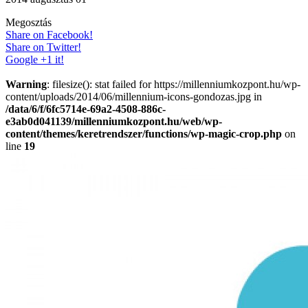
Megosztás
Share on Facebook!
Share on Twitter!
Google +1 it!
Warning
: filesize(): stat failed for https://millenniumkozpont.hu/wp-
content/uploads/2014/06/millennium-icons-gondozas.jpg in
/data/6/f/6fc5714e-69a2-4508-886c-
e3ab0d041139/millenniumkozpont.hu/web/wp-
content/themes/keretrendszer/functions/wp-magic-crop.php
on
line
19