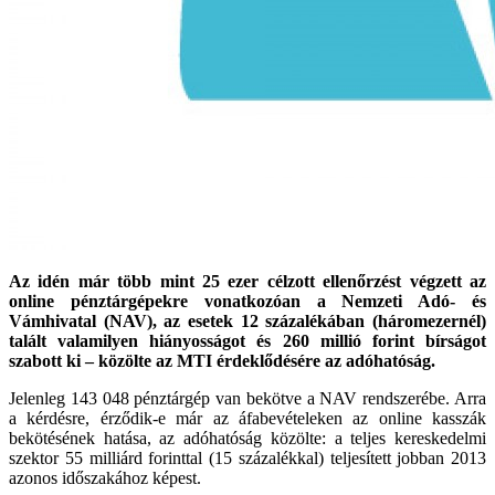
Az idén már több mint 25 ezer célzott ellenőrzést végzett az
online pénztárgépekre vonatkozóan a Nemzeti Adó- és
Vámhivatal (NAV), az esetek 12 százalékában (háromezernél)
talált valamilyen hiányosságot és 260 millió forint bírságot
szabott ki – közölte az MTI érdeklődésére az adóhatóság.
Jelenleg 143 048 pénztárgép van bekötve a NAV rendszerébe. Arra
a kérdésre, érződik-e már az áfabevételeken az online kasszák
bekötésének hatása, az adóhatóság közölte: a teljes kereskedelmi
szektor 55 milliárd forinttal (15 százalékkal) teljesített jobban 2013
azonos időszakához képest.