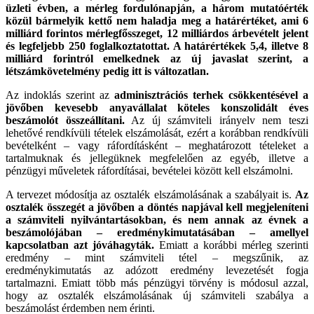
üzleti évben, a mérleg fordulónapján, a három mutatóérték
közül bármelyik kettő nem haladja meg a határértéket, ami 6
milliárd forintos mérlegfősszeget, 12 milliárdos árbevételt jelent
és legfeljebb 250 foglalkoztatottat. A határértékek 5,4, illetve 8
milliárd forintról emelkednek az új javaslat szerint, a
létszámkövetelmény pedig itt is változatlan.
Az indoklás szerint az
adminisztrációs terhek csökkentésével a
jövőben kevesebb anyavállalat köteles konszolidált éves
beszámolót összeállítani.
Az új számviteli irányelv nem teszi
lehetővé rendkívüli tételek elszámolását, ezért a korábban rendkívüli
bevételként – vagy ráfordításként – meghatározott tételeket a
tartalmuknak és jellegüknek megfelelően az egyéb, illetve a
pénzügyi műveletek ráfordításai, bevételei között kell elszámolni.
A tervezet módosítja az osztalék elszámolásának a szabályait is.
Az
osztalék összegét a jövőben a döntés napjával kell megjeleníteni
a számviteli nyilvántartásokban, és nem annak az évnek a
beszámolójában – eredménykimutatásában – amellyel
kapcsolatban azt jóváhagyták.
Emiatt a korábbi mérleg szerinti
eredmény – mint számviteli tétel – megszűnik, az
eredménykimutatás az adózott eredmény levezetését fogja
tartalmazni. Emiatt több más pénzügyi törvény is módosul azzal,
hogy az osztalék elszámolásának új számviteli szabálya a
beszámolást érdemben nem érinti.