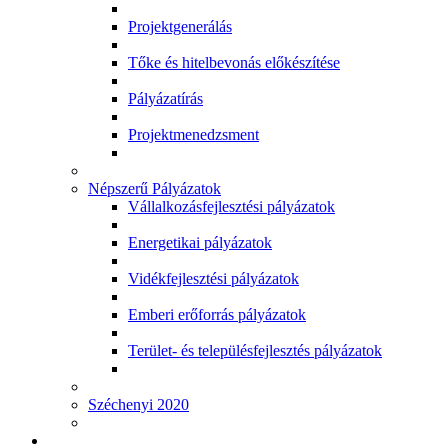
Projektgenerálás
Tőke és hitelbevonás előkészítése
Pályázatírás
Projektmenedzsment
Népszerű Pályázatok
Vállalkozásfejlesztési pályázatok
Energetikai pályázatok
Vidékfejlesztési pályázatok
Emberi erőforrás pályázatok
Terület- és településfejlesztés pályázatok
Széchenyi 2020