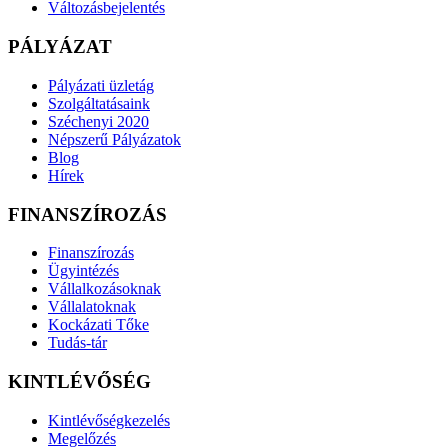
Változásbejelentés
PÁLYÁZAT
Pályázati üzletág
Szolgáltatásaink
Széchenyi 2020
Népszerű Pályázatok
Blog
Hírek
FINANSZÍROZÁS
Finanszírozás
Ügyintézés
Vállalkozásoknak
Vállalatoknak
Kockázati Tőke
Tudás-tár
KINTLÉVŐSÉG
Kintlévőségkezelés
Megelőzés