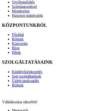
Vevőminősítés
Számlagondozó
Monitoring
Hasznos tudnivalók
KÖZPONTUNKRÓL
Főoldal
Rólunk
Kapcsolat
Blog
Hírek
SZOLGÁLTATÁSAINK
Kintlévőségkezelés
Jogi szolgáltatások
Üzleti tanácsadás
Rólunk
Vállalkozása sikeréért!
Megosztás