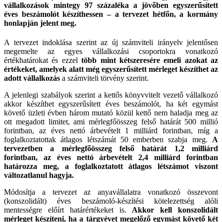
vállalkozások mintegy 97 százaléka a jövőben egyszerűsített
éves beszámolót készíthessen – a tervezet hétfőn, a kormány
honlapján jelent meg.
A tervezet indoklása szerint az új számviteli irányelv jelentősen
megemelte az egyes vállalkozási csoportokra vonatkozó
értékhatárokat és ezzel
több mint kétszeresére emeli azokat az
értékeket, amelyek alatt még egyszerűsített mérleget készíthet az
adott vállalkozás
a számviteli törvény szerint.
A jelenlegi szabályok szerint a kettős könyvvitelt vezető vállalkozó
akkor készíthet egyszerűsített éves beszámolót, ha két egymást
követő üzleti évben három mutató közül kettő nem haladja meg az
ott megadott limitet, ami mérlegfőösszeg felső határát 500 millió
forintban, az éves nettó árbevételt 1 milliárd forintban, míg a
foglalkoztatottak átlagos létszámát 50 emberben szabja meg.
A
tervezetben a mérlegfőösszeg felső határát 1,2 milliárd
forintban, az éves nettó árbevételt 2,4 milliárd forintban
határozza meg, a foglalkoztatott átlagos létszámot viszont
változatlanul hagyja.
Módosítja a tervezet az anyavállalatra vonatkozó összevont
(konszolidált) éves beszámoló-készítési kötelezettség alóli
mentességre előírt határértékeket is.
Akkor kell konszolidált
mérleget készíteni, ha a tárgyévet megelőző egymást követő két