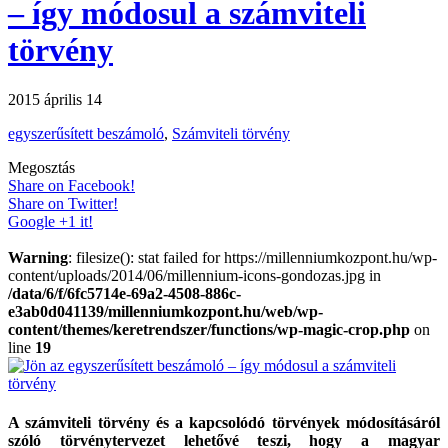
– így módosul a számviteli
törvény
2015 április 14
egyszerűsített beszámoló
,
Számviteli törvény
Megosztás
Share on Facebook!
Share on Twitter!
Google +1 it!
Warning
: filesize(): stat failed for https://millenniumkozpont.hu/wp-
content/uploads/2014/06/millennium-icons-gondozas.jpg in
/data/6/f/6fc5714e-69a2-4508-886c-
e3ab0d041139/millenniumkozpont.hu/web/wp-
content/themes/keretrendszer/functions/wp-magic-crop.php
on
line
19
A számviteli törvény és a kapcsolódó törvények módosításáról
szóló törvénytervezet lehetővé teszi, hogy a magyar