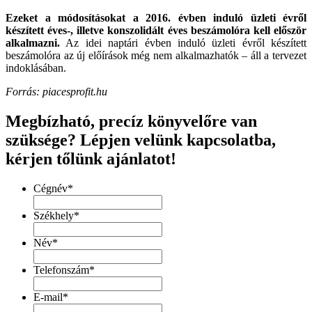
Ezeket a módosításokat a 2016. évben induló üzleti évről
készített éves-, illetve konszolidált éves beszámolóra kell először
alkalmazni.
Az idei naptári évben induló üzleti évről készített
beszámolóra az új előírások még nem alkalmazhatók – áll a tervezet
indoklásában.
Forrás: piacesprofit.hu
Megbízható, precíz könyvelőre van
szüksége? Lépjen velünk kapcsolatba,
kérjen tőlünk ajánlatot!
Cégnév
*
Székhely
*
Név
*
Telefonszám
*
E-mail
*