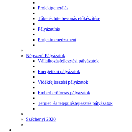
Projektgenerálás
Tőke és hitelbevonás előkészítése
Pályázatírás
Projektmenedzsment
Népszerű Pályázatok
Vállalkozásfejlesztési pályázatok
Energetikai pályázatok
Vidékfejlesztési pályázatok
Emberi erőforrás pályázatok
Terület- és településfejlesztés pályázatok
Széchenyi 2020