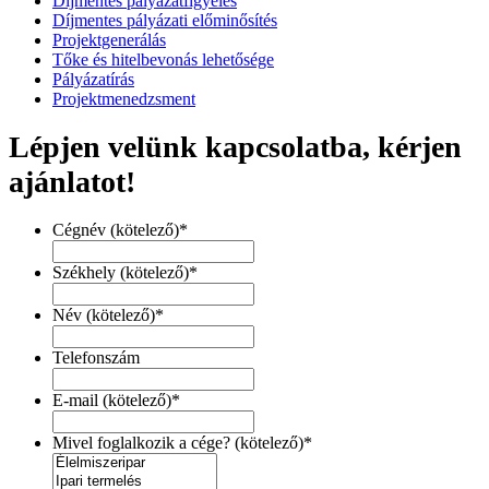
Díjmentes pályázatfigyelés
Díjmentes pályázati előminősítés
Projektgenerálás
Tőke és hitelbevonás lehetősége
Pályázatírás
Projektmenedzsment
Lépjen velünk kapcsolatba, kérjen
ajánlatot!
Cégnév (kötelező)
*
Székhely (kötelező)
*
Név (kötelező)
*
Telefonszám
E-mail (kötelező)
*
Mivel foglalkozik a cége? (kötelező)
*