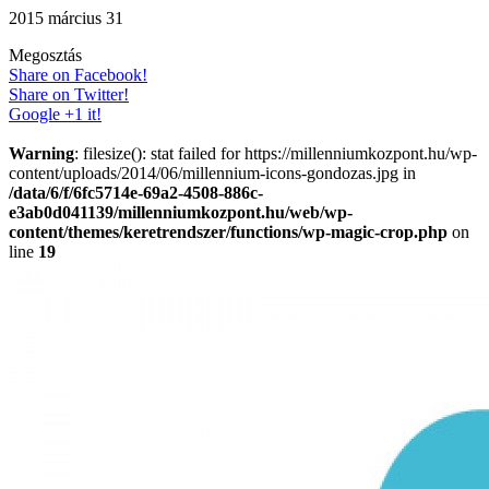
2015 március 31
Megosztás
Share on Facebook!
Share on Twitter!
Google +1 it!
Warning
: filesize(): stat failed for https://millenniumkozpont.hu/wp-
content/uploads/2014/06/millennium-icons-gondozas.jpg in
/data/6/f/6fc5714e-69a2-4508-886c-
e3ab0d041139/millenniumkozpont.hu/web/wp-
content/themes/keretrendszer/functions/wp-magic-crop.php
on
line
19