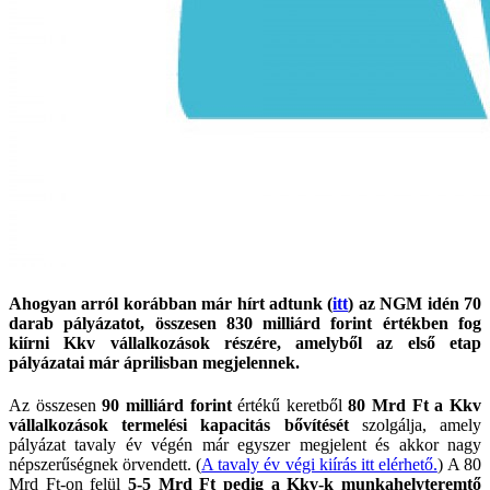
Ahogyan arról korábban már hírt adtunk (
itt
) az NGM idén 70
darab pályázatot, összesen 830 milliárd forint értékben fog
kiírni Kkv vállalkozások részére, amelyből az első etap
pályázatai már áprilisban megjelennek.
Az összesen
90 milliárd forint
értékű keretből
80 Mrd Ft a Kkv
vállalkozások termelési kapacitás bővítését
szolgálja, amely
pályázat tavaly év végén már egyszer megjelent és akkor nagy
népszerűségnek örvendett. (
A tavaly év végi kiírás itt elérhető.
) A 80
Mrd Ft-on felül
5-5 Mrd Ft pedig a Kkv-k munkahelyteremtő