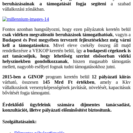
beruházásainak a támogatását fogja segíteni
a szabad
vállalkozási zónákban.
Fontos azonban hangsúlyozni, hogy ezen pályázatok keretén belül
csak vidéken megvalósuló beruházások támogathatóak
, vagyis a
Budapest és Pest megyében tervezett fejlesztésekhez még várni
kell a támogatásokra
. Mivel eleve csekély összeg áll majd
rendelkezésre a VEKOP keretén belül, így
a budapesti cégeknek is
azt tanácsoljuk, hogy lehetőség szerint elsősorban vidéki
helyszínekben gondolkozzanak
, hiszen magasabb támogatás
mellett, nagyobb eséllyel fognak tudni támogatásokhoz jutni.
2015-ben a GINOP
program keretén belül
12 pályázati kiírás
várható, összesen
145 Mrd Ft értékben
, amely a Kkv
vállalkozások versenyképességének javítását, növelését, kapacitásuk
bővítését fogja támogatni.
Érdeklődő ügyfeleink számára díjmentes tanácsadást,
konzultációt, illetve pályázati előminősítést biztosítunk.
Szolgáltatásaink: