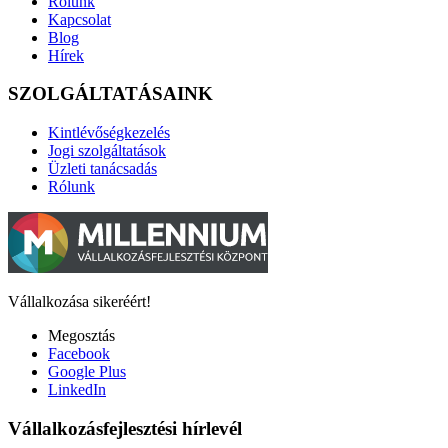
Rólunk
Kapcsolat
Blog
Hírek
SZOLGÁLTATÁSAINK
Kintlévőségkezelés
Jogi szolgáltatások
Üzleti tanácsadás
Rólunk
Vállalkozása sikeréért!
Megosztás
Facebook
Google Plus
LinkedIn
Vállalkozásfejlesztési hírlevél