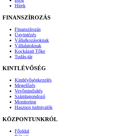
Blog
Hírek
FINANSZÍROZÁS
Finanszírozás
Ügyintézés
Vállalkozásoknak
Vállalatoknak
Kockázati Tőke
Tudás-tár
KINTLÉVŐSÉG
Kintlévőségkezelés
Megelőzés
Vevőminősítés
Számlagondozó
Monitoring
Hasznos tudnivalók
KÖZPONTUNKRÓL
Főoldal