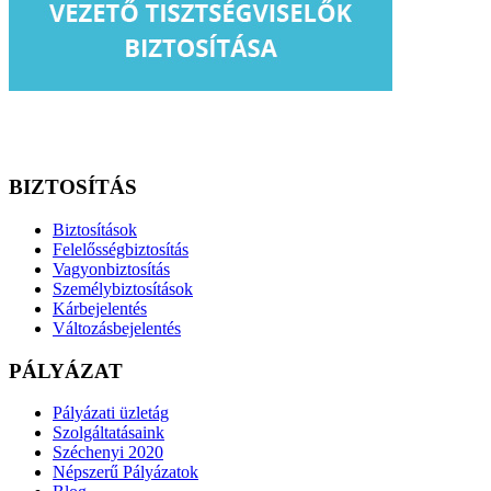
BIZTOSÍTÁS
Biztosítások
Felelősségbiztosítás
Vagyonbiztosítás
Személybiztosítások
Kárbejelentés
Változásbejelentés
PÁLYÁZAT
Pályázati üzletág
Szolgáltatásaink
Széchenyi 2020
Népszerű Pályázatok