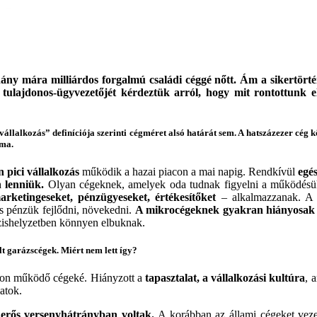
hány mára milliárdos forgalmú családi céggé nőtt. Ám a sikertört
lajdonos-ügyvezetőjét kérdeztük arról, hogy mit rontottunk el. 
llalkozás” definíciója szerinti cégméret alsó határát sem. A hatszázezer cég kö
áma.
 pici vállalkozás
működik a hazai piacon a mai napig. Rendkívül
egé
 lenniük.
Olyan cégeknek, amelyek oda tudnak figyelni a működésükr
rketingeseket, pénzügyeseket, értékesítőket
– alkalmazzanak. A k
cs pénzük fejlődni, növekedni.
A mikrocégeknek gyakran hiányosak az
ízishelyzetben könnyen elbuknak.
t garázscégek. Miért nem lett így?
apon működő cégeké. Hiányzott a
tapasztalat, a vállalkozási kultúra
, 
atok.
erős versenyhátrányban voltak.
A korábban az állami cégeket vezető