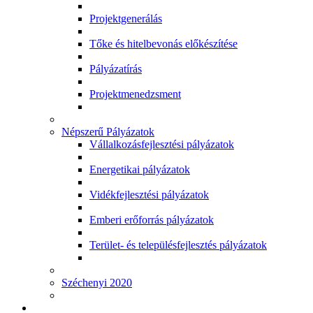
Projektgenerálás
Tőke és hitelbevonás előkészítése
Pályázatírás
Projektmenedzsment
Népszerű Pályázatok
Vállalkozásfejlesztési pályázatok
Energetikai pályázatok
Vidékfejlesztési pályázatok
Emberi erőforrás pályázatok
Terület- és településfejlesztés pályázatok
Széchenyi 2020