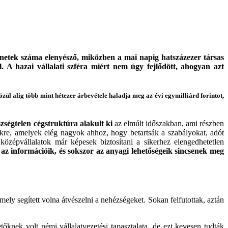
énetek száma elenyésző, miközben a mai napig hatszázezer társas
A hazai vállalati szféra miért nem úgy fejlődött, ahogyan azt
zül alig több mint hétezer árbevétele haladja meg az évi egymilliárd forintot,
szségtelen cégstruktúra alakult ki
az elmúlt időszakban, ami részben
e, amelyek elég nagyok ahhoz, hogy betartsák a szabályokat, adót
özépvállalatok már képesek biztosítani a sikerhez elengedhetetlen
 információik, és sokszor az anyagi lehetőségeik sincsenek meg
amely segített volna átvészelni a nehézségeket. Sokan felfutottak, aztán
knek volt némi vállalatvezetési tapasztalata, de ezt kevesen tudták