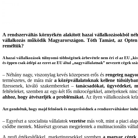
A rendszerváltás környékén alakított hazai vállalkozásokból né
vállalkozás működik Magyarországon. Tóth Tamást, az Opten tu
reméltük?
A hazai vállalkozások túlnyomó többségének árbevétele nem éri el az EU „kisvá
és éppen csak átlépi az ezret az EU által „nagyvállalatnak” nevezett cégek sz
– Néhány nagy, viszonylag kevés közepesen erős és
rengeteg nagyon
természetes, de mára már
a középvállalatoknak kellene túlsúlyban
fizessenek, kiváló szakembereket –
tanácsadókat, ügyvédeket, ma
feltételeket, szemben az egy-két fős mikrocégekkel, amelyeknek nin
ahhoz, hogy átvészeljék a problémákat.
Az ilyen vállalkozások kr
Azt gondoltuk, hogy majd felnőnek és megerősödnek a rendszerváltáskor indul
– Egyrészt a szocialista vállalatok
vezetése
más volt, mint a piaci al
csődbe mentek. Másrészt gyorsan megjelentek a multinacionális vállal
A profi értékesítőkkel, marketingesekkel szemben
a magyar cégek 