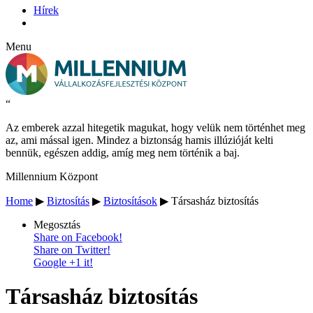
Hírek
Menu
“
Az emberek azzal hitegetik magukat, hogy velük nem történhet meg
az, ami mással igen. Mindez a biztonság hamis illúzióját kelti
bennük, egészen addig, amíg meg nem történik a baj.
Millennium Központ
Home
▶
Biztosítás
▶
Biztosítások
▶
Társasház biztosítás
Megosztás
Share on Facebook!
Share on Twitter!
Google +1 it!
Társasház biztosítás