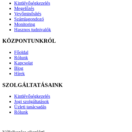
Kintlévőségkezelés
Megelőzés
Vevőminősítés
Számlagondozó
Monitoring
Hasznos tudnivalók
KÖZPONTUNKRÓL
Főoldal
Rólunk
Kapcsolat
Blog
Hírek
SZOLGÁLTATÁSAINK
Kintlévőségkezelés
Jogi szolgáltatások
Üzleti tanácsadás
Rólunk