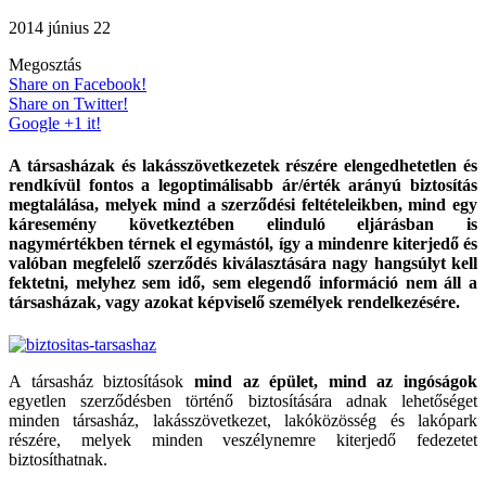
2014 június 22
Megosztás
Share on Facebook!
Share on Twitter!
Google +1 it!
A társasházak és lakásszövetkezetek részére elengedhetetlen és
rendkívül fontos a legoptimálisabb ár/érték arányú biztosítás
megtalálása, melyek mind a szerződési feltételeikben, mind egy
káresemény következtében elinduló eljárásban is
nagymértékben térnek el egymástól, így a mindenre kiterjedő és
valóban megfelelő szerződés kiválasztására nagy hangsúlyt kell
fektetni, melyhez sem idő, sem elegendő információ nem áll a
társasházak, vagy azokat képviselő személyek rendelkezésére.
A társasház biztosítások
mind az épület, mind az ingóságok
egyetlen szerződésben történő biztosítására adnak lehetőséget
minden társasház, lakásszövetkezet, lakóközösség és lakópark
részére, melyek minden veszélynemre kiterjedő fedezetet
biztosíthatnak.