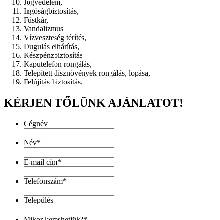
Jogvédelem,
Ingóságbiztosítás,
Füstkár,
Vandalizmus
Vízveszteség térítés,
Dugulás elhárítás,
Készpénzbiztosítás
Kaputelefon rongálás,
Telepített dísznövények rongálás, lopása,
Felújítás-biztosítás.
KÉRJEN TŐLÜNK AJÁNLATOT!
Cégnév
Név
*
E-mail cím
*
Telefonszám
*
Település
Mikor kereshetjük?
*