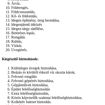
Árvíz,
Földrengés,
Földcsuszamlás,
Kő- és földomlás,
Idegen építmény, öreg beomlása,
Idegenjármű ütközés
Idegen tárgy rádőlése,
Betöréses lopás,
Rongálás
Rablás,
Vízkár,
Üvegtörés.
Kiegészítő biztosítások:
Különleges üvegek biztosítása,
Beázás és kívülről érkező víz okozta károk,
Felvonó rongálás
Felvonó géptörés biztosítása,
Gépjárművek biztosítása,
Épület felelősségbiztosítás
Extra felelősségbiztosítás,
Közös képviselők szakmai felelősségbiztosítása,
Kollektív baleset biztosítás.