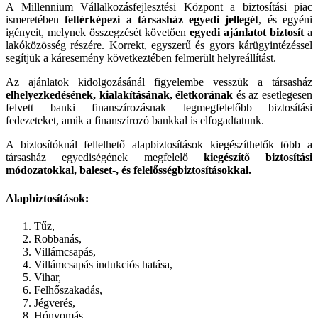
A Millennium Vállalkozásfejlesztési Központ a biztosítási piac
ismeretében
feltérképezi a társasház egyedi jellegét
, és egyéni
igényeit, melynek összegzését követően
egyedi ajánlatot biztosít
a
lakóközösség részére. Korrekt, egyszerű és gyors kárügyintézéssel
segítjük a káresemény következtében felmerült helyreállítást.
Az ajánlatok kidolgozásánál figyelembe vesszük a társasház
elhelyezkedésének, kialakításának, életkorának
és az esetlegesen
felvett banki finanszírozásnak legmegfelelőbb biztosítási
fedezeteket, amik a finanszírozó bankkal is elfogadtatunk.
A biztosítóknál fellelhető alapbiztosítások kiegészíthetők több a
társasház egyediségének megfelelő
kiegészítő biztosítási
módozatokkal, baleset-, és felelősségbiztosításokkal.
Alapbiztosítások:
Tűz,
Robbanás,
Villámcsapás,
Villámcsapás indukciós hatása,
Vihar,
Felhőszakadás,
Jégverés,
Hónyomás,