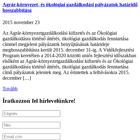
Agrár-környezet- és ökológiai gazdálkodási pályázatok határidő
hosszabbítása
2015 november 23
Az Agrár-környezetgazdálkodási kifizetés és az Ökológiai
gazdálkodásra történő áttérés, ökológiai gazdálkodás fenntartása
címmel megjelent pályázatok benyújtásának határideje
meghosszabbításra került 2015. december 31-ig. A Vidékfejlesztési
Program keretében a 2014-2020 közötti uniós fejlesztési időszakban
elsőként az Agrár-környezetgazdálkodási kifizetés és az Ökológiai
gazdálkodásra történő áttérés, ökológiai gazdálkodás fenntartása
című pályázatok jelentek meg. Az érintettek a felhívásokra 2015.
december […]
Tovább
Íratkozzon fel hírlevelünkre!