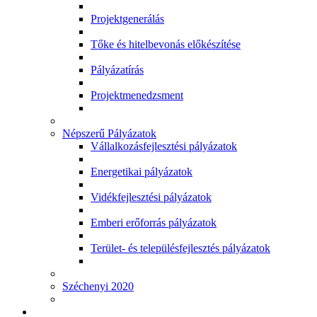
Projektgenerálás
Tőke és hitelbevonás előkészítése
Pályázatírás
Projektmenedzsment
Népszerű Pályázatok
Vállalkozásfejlesztési pályázatok
Energetikai pályázatok
Vidékfejlesztési pályázatok
Emberi erőforrás pályázatok
Terület- és településfejlesztés pályázatok
Széchenyi 2020