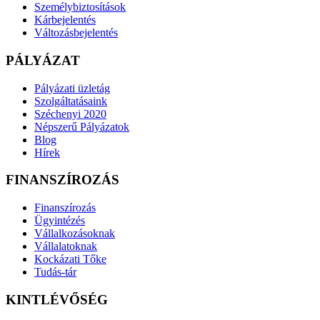
Személybiztosítások
Kárbejelentés
Változásbejelentés
PÁLYÁZAT
Pályázati üzletág
Szolgáltatásaink
Széchenyi 2020
Népszerű Pályázatok
Blog
Hírek
FINANSZÍROZÁS
Finanszírozás
Ügyintézés
Vállalkozásoknak
Vállalatoknak
Kockázati Tőke
Tudás-tár
KINTLÉVŐSÉG