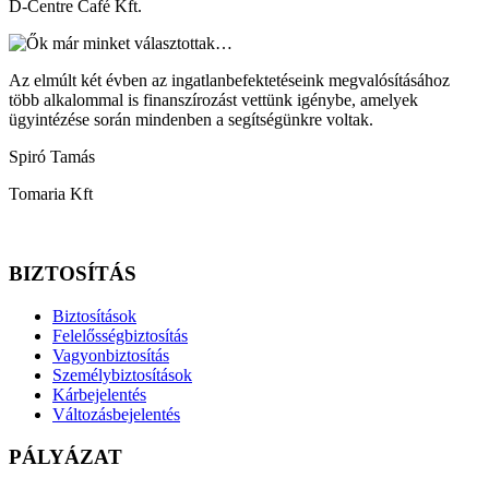
D-Centre Café Kft.
Az elmúlt két évben az ingatlanbefektetéseink megvalósításához
több alkalommal is finanszírozást vettünk igénybe, amelyek
ügyintézése során mindenben a segítségünkre voltak.
Spiró Tamás
Tomaria Kft
BIZTOSÍTÁS
Biztosítások
Felelősségbiztosítás
Vagyonbiztosítás
Személybiztosítások
Kárbejelentés
Változásbejelentés
PÁLYÁZAT