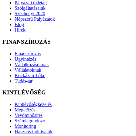
Pályázati üzletág
Szolgáltatásaink
Széchenyi 2020
Népszerű Pályázatok
Blog
Hírek
FINANSZÍROZÁS
Finanszírozás
Ügyintézés
Vállalkozásoknak
Vállalatoknak
Kockázati Tőke
Tudás-tár
KINTLÉVŐSÉG
Kintlévőségkezelés
Megelőzés
Vevőminősítés
Számlagondozó
Monitoring
Hasznos tudnivalók