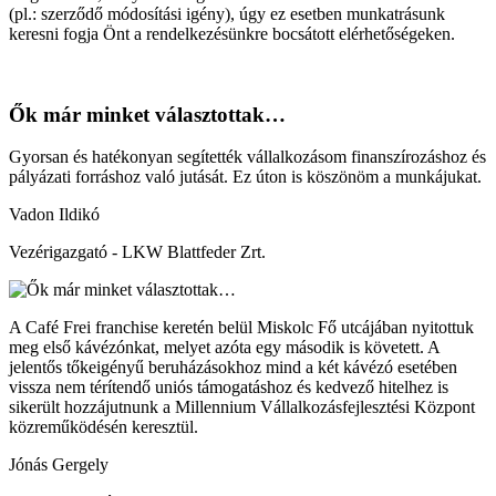
(pl.: szerződő módosítási igény), úgy ez esetben munkatrásunk
keresni fogja Önt a rendelkezésünkre bocsátott elérhetőségeken.
Ők már minket választottak…
Gyorsan és hatékonyan segítették vállalkozásom finanszírozáshoz és
pályázati forráshoz való jutását. Ez úton is köszönöm a munkájukat.
Vadon Ildikó
Vezérigazgató - LKW Blattfeder Zrt.
A Café Frei franchise keretén belül Miskolc Fő utcájában nyitottuk
meg első kávézónkat, melyet azóta egy második is követett. A
jelentős tőkeigényű beruházásokhoz mind a két kávézó esetében
vissza nem térítendő uniós támogatáshoz és kedvező hitelhez is
sikerült hozzájutnunk a Millennium Vállalkozásfejlesztési Központ
közreműködésén keresztül.
Jónás Gergely