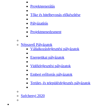
Projektgenerálás
Tőke és hitelbevonás előkészítése
Pályázatírás
Projektmenedzsment
Népszerű Pályázatok
Vállalkozásfejlesztési pályázatok
Energetikai pályázatok
Vidékfejlesztési pályázatok
Emberi erőforrás pályázatok
Terület- és településfejlesztés pályázatok
Széchenyi 2020