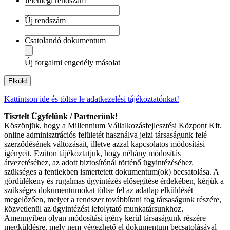
Jelenlegi rendszám
Új rendszám
Csatolandó dokumentum
Új forgalmi engedély másolat
Kattintson ide és töltse le adatkezelési tájékoztatónkat!
Tisztelt Ügyfelünk / Partnerünk!
Köszönjük, hogy a Millennium Vállalkozásfejlesztési Központ Kft.
online adminisztrációs felületét használva jelzi társaságunk felé
szerződésének változásait, illetve azzal kapcsolatos módosítási
igényeit. Ezúton tájékoztatjuk, hogy néhány módosítás
átvezetéséhez, az adott biztosítónál történő ügyintézéséhez
szükséges a fentiekben ismertetett dokumentum(ok) becsatolása. A
gördülékeny és rugalmas ügyintézés elősegítése érdekében, kérjük a
szükséges dokumentumokat töltse fel az adatlap elküldését
megelőzően, melyet a rendszer továbbítani fog társaságunk részére,
közvetlenül az ügyintézést lefolytató munkatársunkhoz.
Amennyiben olyan módosítási igény kerül társaságunk részére
megküldésre, mely nem végezhető el dokumentum becsatolásával